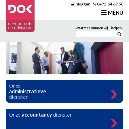
Inloggen
0492-54 67 50
Over ons
MENU
Onze diensten
Contact
Waarmee kunnen wij u helpen?
Onze
administratieve
diensten
Onze
accountancy
diensten